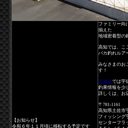
ファミリー向
揃えた
地域密着型の
高知では、こ
バカ釣れルア
みなさまのお
す！
ブログ
では宇
釣果情報を少
詳しくは、お
〒781-1161
大きな地図で見る
高知県土佐市宇佐
フィッシング
【お知らせ】
センターフラ
令和６年１１月頃に移転する予定です