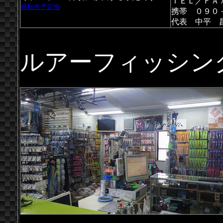
ＴＥＬ／ＦＡＸ 0
移転先予定地
携帯 ０９０
代表 中平 
ルアーフィッシン